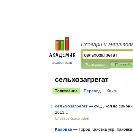
Словари и энциклоп
academic.ru
Толкования
Переводы
сельхозагрегат
Толкование
Перевод
Книги
сельхозагрегат
— сущ., кол во синоним
1
2013 …
Словарь синонимов
Каховка
— Город Каховка укр. Каховка
2