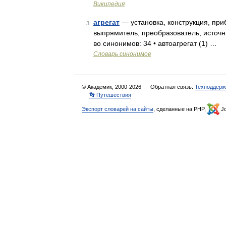
Википедия
агрегат
— установка, конструкция, приб
3
выпрямитель, преобразователь, источни
во синонимов: 34 • автоагрегат (1) …
Словарь синонимов
© Академик, 2000-2026
Обратная связь:
Техподдерж
👣 Путешествия
Экспорт словарей на сайты
, сделанные на PHP,
Jo