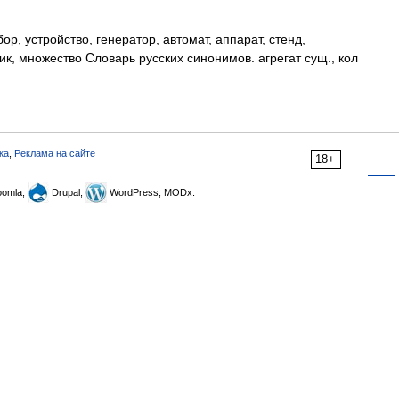
ор, устройство, генератор, автомат, аппарат, стенд,
к, множество Словарь русских синонимов. агрегат сущ., кол
ка
,
Реклама на сайте
18+
omla,
Drupal,
WordPress, MODx.