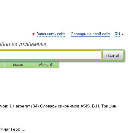
Запомнить сайт
Словарь на свой сайт
RU
едии на Академике
Найти!
Книги
Игры ⚽
ов: 1 • агрегат (34) Словарь синонимов ASIS. В.Н. Тришин.
 Флаг Герб …